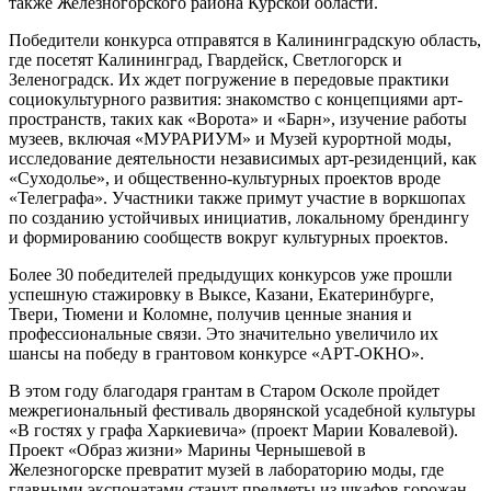
также Железногорского района Курской области.
Победители конкурса отправятся в Калининградскую область,
где посетят Калининград, Гвардейск, Светлогорск и
Зеленоградск. Их ждет погружение в передовые практики
социокультурного развития: знакомство с концепциями арт-
пространств, таких как «Ворота» и «Барн», изучение работы
музеев, включая «МУРАРИУМ» и Музей курортной моды,
исследование деятельности независимых арт-резиденций, как
«Суходолье», и общественно-культурных проектов вроде
«Телеграфа». Участники также примут участие в воркшопах
по созданию устойчивых инициатив, локальному брендингу
и формированию сообществ вокруг культурных проектов.
Более 30 победителей предыдущих конкурсов уже прошли
успешную стажировку в Выксе, Казани, Екатеринбурге,
Твери, Тюмени и Коломне, получив ценные знания и
профессиональные связи. Это значительно увеличило их
шансы на победу в грантовом конкурсе «АРТ-ОКНО».
В этом году благодаря грантам в Старом Осколе пройдет
межрегиональный фестиваль дворянской усадебной культуры
«В гостях у графа Харкиевича» (проект Марии Ковалевой).
Проект «Образ жизни» Марины Чернышевой в
Железногорске превратит музей в лабораторию моды, где
главными экспонатами станут предметы из шкафов горожан.