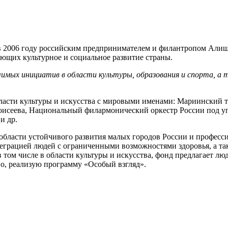
н в 2006 году российским предпринимателем и филантропом Ал
щих культурное и социальное развитие страны.
чимых инициатив в области культуры, образования и спорта, 
ласти культуры и искусства с мировыми именами: Мариинский т
оисеева, Национальный филармонический оркестр России под уп
и др.
в области устойчивого развития малых городов России и профес
еграцией людей с ограниченными возможностями здоровья, а та
 том числе в области культуры и искусства, фонд предлагает л
во, реализую программу «Особый взгляд».