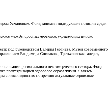
ишером Усмановым. Фонд занимает лидирующие позиции среди
а также международных проектов, укрепляющих имидж
еатр под руководством Валерия Гергиева, Музей современного
равлением Владимира Спивакова, Третьяковская галерея,
сионализации регионального некоммерческого сектора. Фонд
кже популяризацией здорового образа жизни. Являясь
юдям с инвалидностью по зрению актуальные сервисные